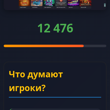
12 476
Что думают
игроки?