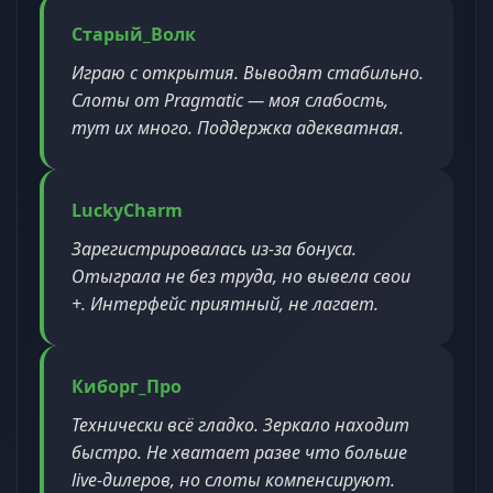
Старый_Волк
Играю с открытия. Выводят стабильно.
Слоты от Pragmatic — моя слабость,
тут их много. Поддержка адекватная.
LuckyCharm
Зарегистрировалась из-за бонуса.
Отыграла не без труда, но вывела свои
+. Интерфейс приятный, не лагает.
Киборг_Про
Технически всё гладко. Зеркало находит
быстро. Не хватает разве что больше
live-дилеров, но слоты компенсируют.