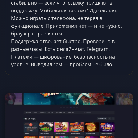
стабильно — если что, ссылку пришлют в
поддержку. Мобильная версия? Идеальная.
Можно играть с телефона, не теряя в
функционале. Приложения нет — и не нужно,
браузер справляется.
Поддержка отвечает быстро. Проверено в
разные часы. Есть онлайн-чат, Telegram.
Платежи — шифрование, безопасность на
уровне. Выводил сам — проблем не было.