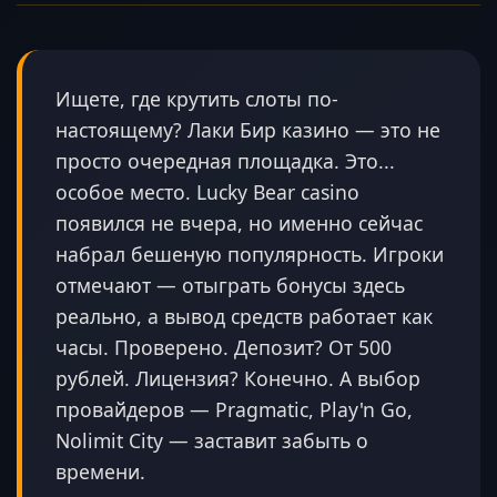
Ищете, где крутить слоты по-
настоящему? Лаки Бир казино — это не
просто очередная площадка. Это...
особое место. Lucky Bear casino
появился не вчера, но именно сейчас
набрал бешеную популярность. Игроки
отмечают — отыграть бонусы здесь
реально, а вывод средств работает как
часы. Проверено. Депозит? От 500
рублей. Лицензия? Конечно. А выбор
провайдеров — Pragmatic, Play'n Go,
Nolimit City — заставит забыть о
времени.