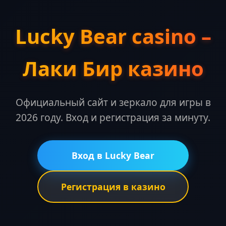
Lucky Bear casino –
Лаки Бир казино
Официальный сайт и зеркало для игры в
2026 году. Вход и регистрация за минуту.
Вход в Lucky Bear
Регистрация в казино