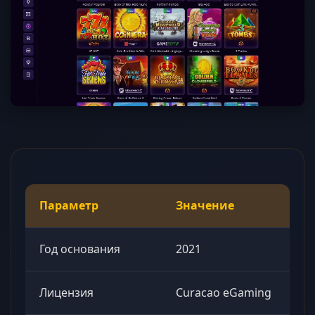
Параметр
Значение
Год основания
2021
Лицензия
Curacao eGaming